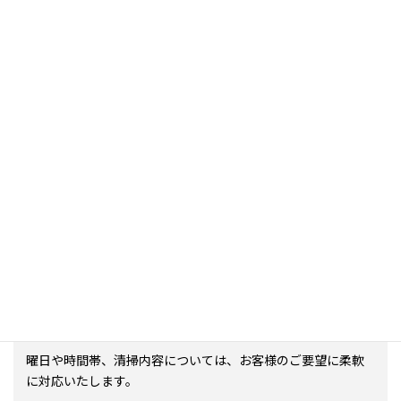
日常清掃
ご希望に応じて、毎日または指定の回数で、日常清掃を実施い
たします。
対象はマンションやテナントビルなどで、カーペット清掃・
床の拭き掃除・トイレ清掃など、多岐にわたります。
曜日や時間帯、清掃内容については、お客様のご要望に柔軟
に対応いたします。